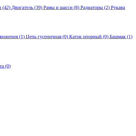
 (42)
Двигатель (39)
Рамы и шасси (8)
Радиаторы (2)
Рукава
движения (1)
Цепь гусеничная (0)
Каток опорный (0)
Башмак (1)
а (0)