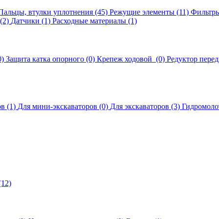
Пальцы, втулки уплотнения (45)
Режущие элементы (11)
Фильтры
(2)
Датчики (1)
Расходные материалы (1)
0)
Защита катка опорного (0)
Крепеж ходовой (0)
Редуктор пере
в (1)
Для мини-экскаваторов (0)
Для экскаваторов (3)
Гидромолот
12)