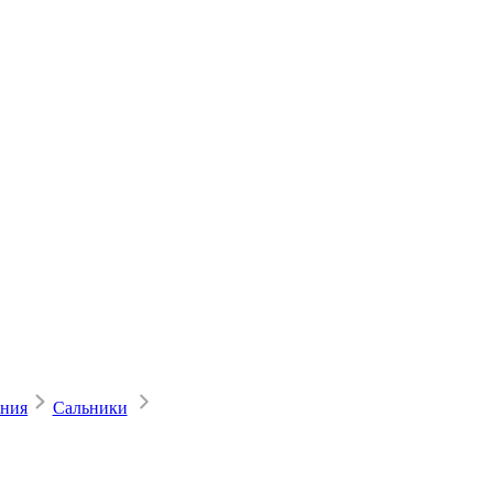
ения
Сальники