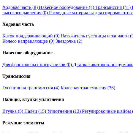
Ходовая часть (8)
Навесное оборудование (4)
Трансмиссия (41)
высокого давления (0)
Расходные материалы для гидромолотов 
Ходовая часть
Каток поддерживающий (0)
Натяжитель гусеницы и запчасти (
Колесо направляющее (0)
Звездочка (2)
Навесное оборудование
Для фронтальных погрузчиков (0)
Для экскаваторов-погрузчико
Трансмиссия
Гусеничная трансмиссия (4)
Колесная трансмиссия (36)
Пальцы, втулки уплотнения
Втулка (5)
Палец (15)
Уплотнения (13)
Регулировочные шайбы (
Режущие элементы