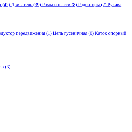
 (42)
Двигатель (39)
Рамы и шасси (8)
Радиаторы (2)
Рукава
едуктор передвижения (1)
Цепь гусеничная (0)
Каток опорный
в (3)