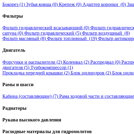
Бокорез (1)
Зубья ковша (0)
Крепеж (0)
Адаптер коронки (0)
Защ
Фильтры
Фильтр гидравлический всасывающий (0)
Фильтр гидравличес
сапуна (0)
Фильтр гидравлический (5)
Фильтр воздушный (8)
Фильтр масляный (8)
Фильтр топливный (19)
Фильтр антикорр
Двигатель
Форсунки и распылители (2)
Коленвал (2)
Распредвал (0)
Распр
двигателя (5)
Турбокомпрессор (1)
Прокладка передней крышки (2)
Блок цилиндров (2)
Блок цили
Рамы и шасси
Кабина (составляющие) (7)
Рама ходовой части и составляющие
Радиаторы
Рукава высокого давления
Расходные материалы для гидромолотов