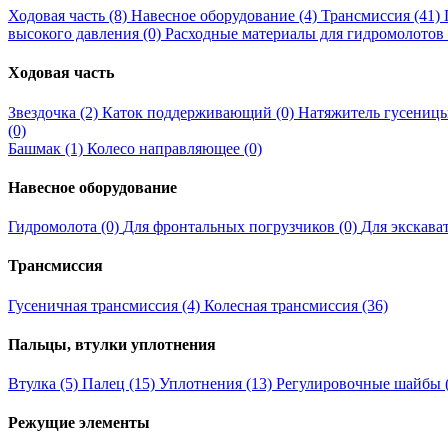
Ходовая часть (8)
Навесное оборудование (4)
Трансмиссия (41)
высокого давления (0)
Расходные материалы для гидромолотов 
Ходовая часть
Звездочка (2)
Каток поддерживающий (0)
Натяжитель гусеницы
(0)
Башмак (1)
Колесо направляющее (0)
Навесное оборудование
Гидромолота (0)
Для фронтальных погрузчиков (0)
Для экскава
Трансмиссия
Гусеничная трансмиссия (4)
Колесная трансмиссия (36)
Пальцы, втулки уплотнения
Втулка (5)
Палец (15)
Уплотнения (13)
Регулировочные шайбы (
Режущие элементы