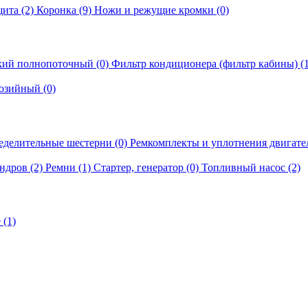
ита (2)
Коронка (9)
Ножи и режущие кромки (0)
кий полнопоточный (0)
Фильтр кондиционера (фильтр кабины) (
озийный (0)
еделительные шестерни (0)
Ремкомплекты и уплотнения двигател
ндров (2)
Ремни (1)
Стартер, генератор (0)
Топливный насос (2)
 (1)