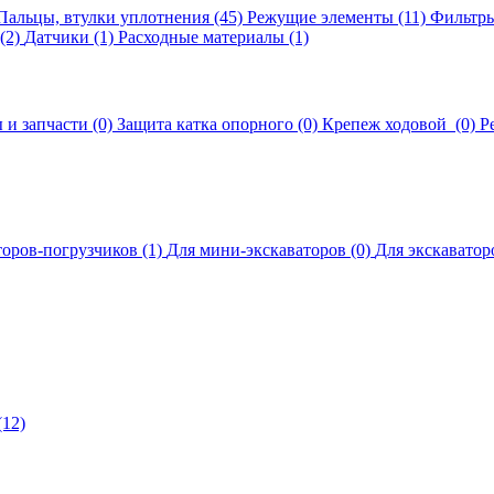
Пальцы, втулки уплотнения (45)
Режущие элементы (11)
Фильтры
(2)
Датчики (1)
Расходные материалы (1)
 и запчасти (0)
Защита катка опорного (0)
Крепеж ходовой (0)
Р
торов-погрузчиков (1)
Для мини-экскаваторов (0)
Для экскаваторо
12)