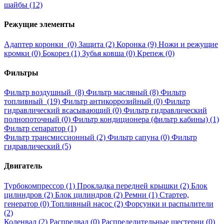
шайбы (12)
Режущие элементы
Адаптер коронки (0)
Защита (2)
Коронка (9)
Ножи и режущие
кромки (0)
Бокорез (1)
Зубья ковша (0)
Крепеж (0)
Фильтры
Фильтр воздушный (8)
Фильтр масляный (8)
Фильтр
топливный (19)
Фильтр антикоррозийный (0)
Фильтр
гидравлический всасывающий (0)
Фильтр гидравлический
полнопоточный (0)
Фильтр кондиционера (фильтр кабины) (1)
Фильтр сепаратор (1)
Фильтр трансмиссионный (2)
Фильтр сапуна (0)
Фильтр
гидравлический (5)
Двигатель
Турбокомпрессор (1)
Прокладка передней крышки (2)
Блок
цилиндров (2)
Блок цилиндров (2)
Ремни (1)
Стартер,
генератор (0)
Топливный насос (2)
Форсунки и распылители
(2)
Коленвал (2)
Распредвал (0)
Распределительные шестерни (0)