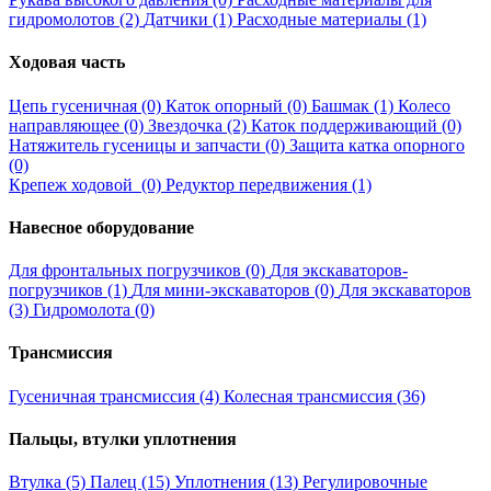
гидромолотов (2)
Датчики (1)
Расходные материалы (1)
Ходовая часть
Цепь гусеничная (0)
Каток опорный (0)
Башмак (1)
Колесо
направляющее (0)
Звездочка (2)
Каток поддерживающий (0)
Натяжитель гусеницы и запчасти (0)
Защита катка опорного
(0)
Крепеж ходовой (0)
Редуктор передвижения (1)
Навесное оборудование
Для фронтальных погрузчиков (0)
Для экскаваторов-
погрузчиков (1)
Для мини-экскаваторов (0)
Для экскаваторов
(3)
Гидромолота (0)
Трансмиссия
Гусеничная трансмиссия (4)
Колесная трансмиссия (36)
Пальцы, втулки уплотнения
Втулка (5)
Палец (15)
Уплотнения (13)
Регулировочные